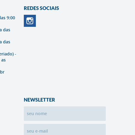
REDES SOCIAIS
das 9:00
a das
a das
eriado) -
 as
br
NEWSLETTER