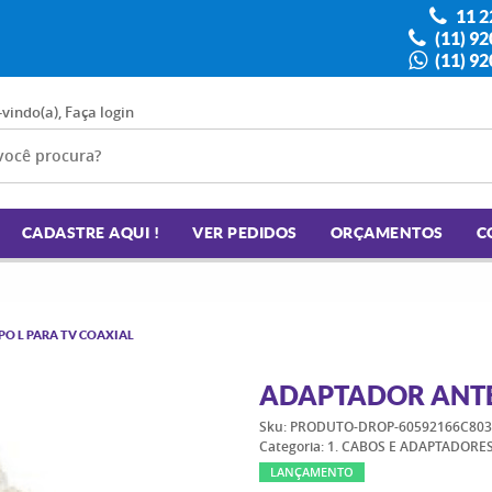
11 2
(11) 9
(11) 9
-vindo(a),
Faça login
CADASTRE AQUI !
VER PEDIDOS
ORÇAMENTOS
C
O L PARA TV COAXIAL
ADAPTADOR ANTE
Sku:
PRODUTO-DROP-60592166C803
Categoria:
1. CABOS E ADAPTADORE
LANÇAMENTO