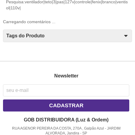
Pesquisa:ventilador|teto|3|pas|127v|controle|fenix|branco|ventis
ol|110v|
Carregando comentários ...
Tags do Produto
Newsletter
CADASTRAR
GOB DISTRIBUIDORA (Luz & Ordem)
RUA AGENOR PEREIRA DA COSTA, 270A , Galpão Azul
-
JARDIM
ALVORADA, Jandira
-
SP