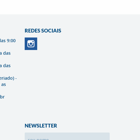
REDES SOCIAIS
das 9:00
a das
a das
eriado) -
 as
br
NEWSLETTER