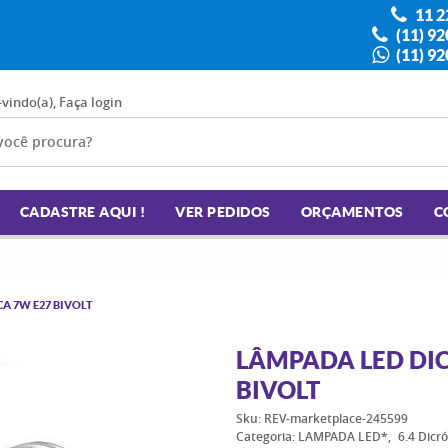
11 2
(11) 9
(11) 9
-vindo(a),
Faça login
CADASTRE AQUI !
VER PEDIDOS
ORÇAMENTOS
C
A 7W E27 BIVOLT
LÂMPADA LED DI
BIVOLT
Sku:
REV-marketplace-245599
Categoria:
LAMPADA LED*
6.4 Dicró