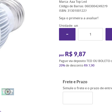
Marca:
Aaa Top Led
Código de Barras:
0603004249279
ISBN:
31301001227
Seja o primeira a avaliar!
Unidade: un
R$ 9,87
por
Pague via deposito TED OU BOLETO 
20%
de desconto
R$ 7,90
Frete e Prazo
Simule o frete e o prazo de ent
o