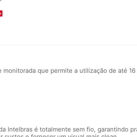
e
onitorada que permite a utilização de até 16 t
a Intelbras é totalmente sem fio, garantindo pr
r custos e fornecer um visual mais clean.