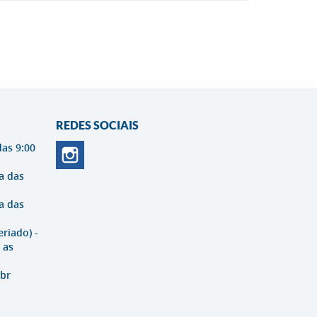
REDES SOCIAIS
das 9:00
a das
a das
eriado) -
 as
br