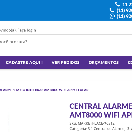
11 2
(11) 9
(11) 9
-vindo(a),
Faça login
CADASTRE AQUI !
VER PEDIDOS
ORÇAMENTOS
C
ALARME SEM FIO INTELBRAS AMT8000 WIFI APP CELULAR
CENTRAL ALARME 
AMT8000 WIFI AP
Sku:
MARKETPLACE-76512
Categoria:
3.1 Central de Alarme
3.