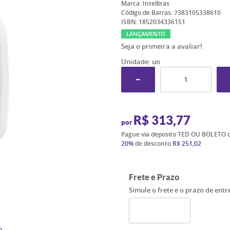
Marca:
Intelbras
Código de Barras:
7383105338610
ISBN:
1852034336151
LANÇAMENTO
Seja o primeira a avaliar!
Unidade: un
R$ 313,77
por
Pague via deposito TED OU BOLETO 
20%
de desconto
R$ 251,02
Frete e Prazo
Simule o frete e o prazo de ent
o