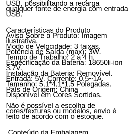
USB, possibilitando a recarga
qualquer fonte de energia com entrada
USB.
Características do Produto
Aviso Sobre o Produto: Imagem
ilustrativa.
Modo de Velocidade: 3 faixas.
Potência de Saída (max): 3W.
Tempo de Trabalho: 2 à 4 h.
Especificação da Bateria: 18650li-ion
3.7V.
Instalação da Bateria: Removível.
Entrada: 5V. Corrente: 0,5~1A.
Tamanho: 5,1*4,1*1,5 Polegadas.
País de Origem: China
Disponível em Cores Sortidas.
Não é possível a escolha de
cores/texturas ou modelos, envio é
feito de acordo com o estoque.
Conteúdo da Embalagem