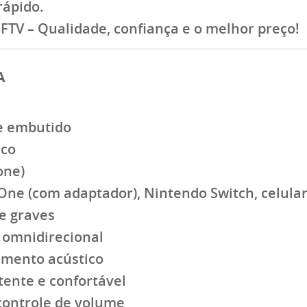
rápido.
FTV – Qualidade, confiança e o melhor preço!
A
e embutido
sco
one)
 One (com adaptador), Nintendo Switch, celula
e graves
 omnidirecional
mento acústico
tente e confortável
ontrole de volume