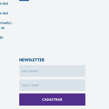
a das
a das
eriado) -
 as
br
NEWSLETTER
CADASTRAR