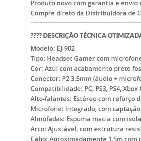
Produto novo com garantia e envio 
Compre direto da Distribuidora de C
????
DESCRIÇÃO TÉCNICA OTIMIZAD
Modelo:
EJ-902
Tipo:
Headset Gamer com microfon
Cor:
Azul com acabamento preto fo
Conector:
P2 3.5mm (áudio + microf
Compatibilidade:
PC, PS3, PS4, Xbox
Alto-falantes:
Estéreo com reforço d
Microfone:
Integrado, com captação
Almofadas:
Espuma macia com isola
Arco:
Ajustável, com estrutura resis
Cabo:
Aproximadamente 1,5m com c