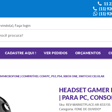
11 2
(11) 9
(11) 9
-vindo(a),
Faça login
CADASTRE AQUI !
VER PEDIDOS
ORÇAMENTOS
C
M MICROFONE | COMPATÍVEL COM PC, PS3, PS4, XBOX ONE, SWITCH E CELULAR
HEADSET GAMER 
| PARA PC, CONSO
Sku:
REV-MARKETPLACE-AR-833735
Categoria:
FONE DE OUVIDO*