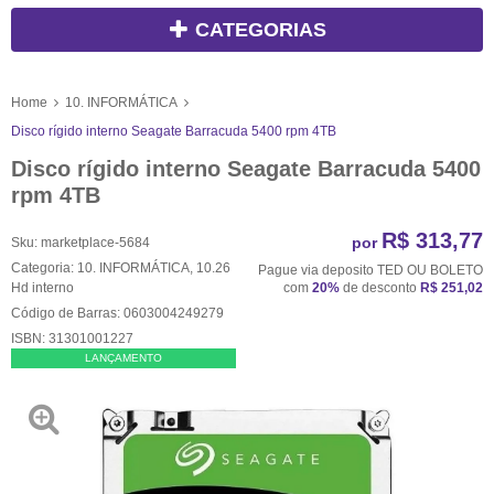
CATEGORIAS
Home
10. INFORMÁTICA
Disco rígido interno Seagate Barracuda 5400 rpm 4TB
Disco rígido interno Seagate Barracuda 5400
rpm 4TB
R$ 313,77
por
Sku:
marketplace-5684
Categoria:
10. INFORMÁTICA
,
10.26
Pague via deposito TED OU BOLETO
Hd interno
com
20%
de desconto
R$ 251,02
Código de Barras:
0603004249279
ISBN:
31301001227
LANÇAMENTO