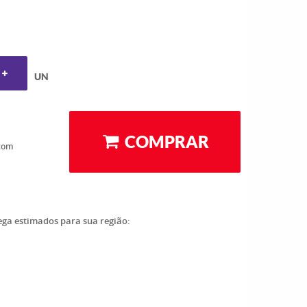
UN
COMPRAR
com
rega estimados para sua região: