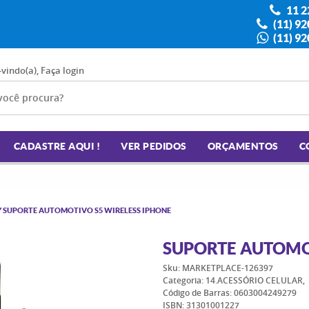
11 2
(11) 9
(11) 9
-vindo(a),
Faça login
CADASTRE AQUI !
VER PEDIDOS
ORÇAMENTOS
C
 SUPORTE AUTOMOTIVO S5 WIRELESS IPHONE
SUPORTE AUTOMO
Sku:
MARKETPLACE-126397
Categoria:
14.ACESSÓRIO CELULAR
Código de Barras:
0603004249279
ISBN:
31301001227