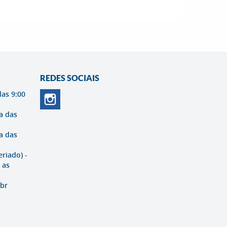
REDES SOCIAIS
das 9:00
a das
a das
eriado) -
 as
br