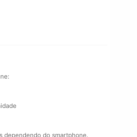
one:
midade
0hs dependendo do smartphone.