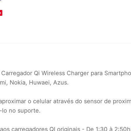
e
 Carregador Qi Wireless Charger para Smartph
mi, Nokia, Huwaei, Azus.
proximar o celular através do sensor de proxi
lo no suporte.
aos carregadores QI originais - De 1:30 à 2:5