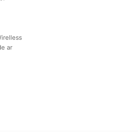
irelless
de ar