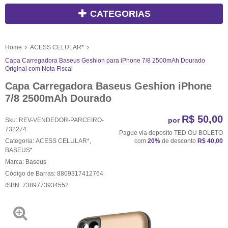
CATEGORIAS
Home
ACESS CELULAR*
Capa Carregadora Baseus Geshion para iPhone 7/8 2500mAh Dourado
Original com Nota Fiscal
Capa Carregadora Baseus Geshion iPhone
7/8 2500mAh Dourado
R$ 50,00
por
Sku:
REV-VENDEDOR-PARCEIRO-
732274
Pague via deposito TED OU BOLETO
Categoria:
ACESS CELULAR*
,
com
20%
de desconto
R$ 40,00
BASEUS*
Marca:
Baseus
Código de Barras:
8809317412764
ISBN:
7389773934552