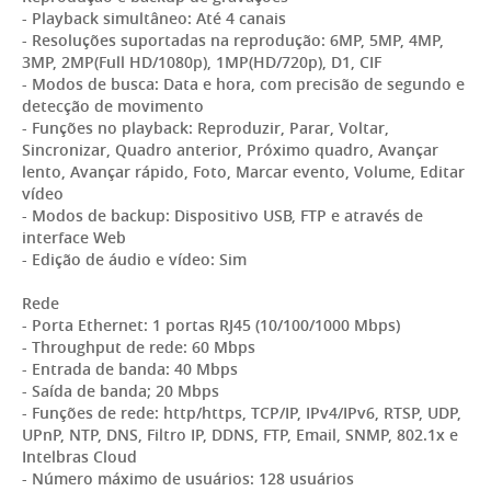
- Playback simultâneo: Até 4 canais
- Resoluções suportadas na reprodução: 6MP, 5MP, 4MP,
3MP, 2MP(Full HD/1080p), 1MP(HD/720p), D1, CIF
- Modos de busca: Data e hora, com precisão de segundo e
detecção de movimento
- Funções no playback: Reproduzir, Parar, Voltar,
Sincronizar, Quadro anterior, Próximo quadro, Avançar
lento, Avançar rápido, Foto, Marcar evento, Volume, Editar
vídeo
- Modos de backup: Dispositivo USB, FTP e através de
interface Web
- Edição de áudio e vídeo: Sim
Rede
- Porta Ethernet: 1 portas RJ45 (10/100/1000 Mbps)
- Throughput de rede: 60 Mbps
- Entrada de banda: 40 Mbps
- Saída de banda; 20 Mbps
- Funções de rede: http/https, TCP/IP, IPv4/IPv6, RTSP, UDP,
UPnP, NTP, DNS, Filtro IP, DDNS, FTP, Email, SNMP, 802.1x e
Intelbras Cloud
- Número máximo de usuários: 128 usuários