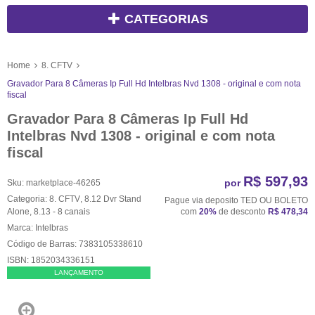
CATEGORIAS
Home
8. CFTV
Gravador Para 8 Câmeras Ip Full Hd Intelbras Nvd 1308 - original e com nota
fiscal
Gravador Para 8 Câmeras Ip Full Hd
Intelbras Nvd 1308 - original e com nota
fiscal
R$ 597,93
por
Sku:
marketplace-46265
Categoria:
8. CFTV
,
8.12 Dvr Stand
Pague via deposito TED OU BOLETO
Alone
,
8.13 - 8 canais
com
20%
de desconto
R$ 478,34
Marca:
Intelbras
Código de Barras:
7383105338610
ISBN:
1852034336151
LANÇAMENTO