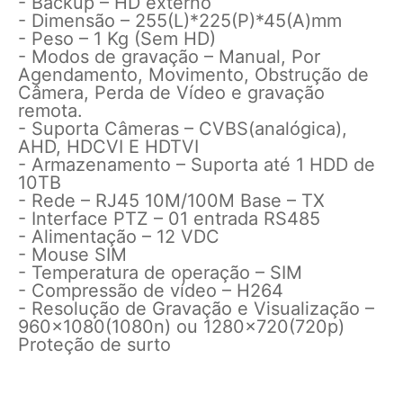
- Backup – HD externo
- Dimensão – 255(L)*225(P)*45(A)mm
- Peso – 1 Kg (Sem HD)
- Modos de gravação – Manual, Por
Agendamento, Movimento, Obstrução de
Câmera, Perda de Vídeo e gravação
remota.
- Suporta Câmeras – CVBS(analógica),
AHD, HDCVI E HDTVI
- Armazenamento – Suporta até 1 HDD de
10TB
- Rede – RJ45 10M/100M Base – TX
- Interface PTZ – 01 entrada RS485
- Alimentação – 12 VDC
- Mouse SIM
- Temperatura de operação – SIM
- Compressão de vídeo – H264
- Resolução de Gravação e Visualização –
960×1080(1080n) ou 1280×720(720p)
Proteção de surto