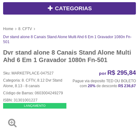
CATEGORIAS
Home
8. CFTV
Dvr stand alone 8 Canais Stand Alone Multi Ahd 6 Em 1 Gravador 1080n Fn-
501
Dvr stand alone 8 Canais Stand Alone Multi
Ahd 6 Em 1 Gravador 1080n Fn-501
R$ 295,84
por
Sku:
MARKETPLACE-047527
Categoria:
8. CFTV
,
8.12 Dvr Stand
Pague via deposito TED OU BOLETO
Alone
,
8.13 - 8 canais
com
20%
de desconto
R$ 236,67
Código de Barras:
0603004249279
ISBN:
31301001227
LANÇAMENTO