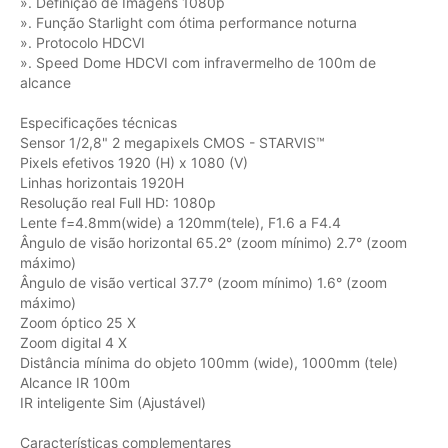
». Definição de Imagens 1080p
». Função Starlight com ótima performance noturna
». Protocolo HDCVI
». Speed Dome HDCVI com infravermelho de 100m de
alcance
Especificações técnicas
Sensor 1/2,8" 2 megapixels CMOS - STARVIS™
Pixels efetivos 1920 (H) x 1080 (V)
Linhas horizontais 1920H
Resolução real Full HD: 1080p
Lente f=4.8mm(wide) a 120mm(tele), F1.6 a F4.4
Ângulo de visão horizontal 65.2° (zoom mínimo) 2.7° (zoom
máximo)
Ângulo de visão vertical 37.7° (zoom mínimo) 1.6° (zoom
máximo)
Zoom óptico 25 X
Zoom digital 4 X
Distância mínima do objeto 100mm (wide), 1000mm (tele)
Alcance IR 100m
IR inteligente Sim (Ajustável)
Características complementares