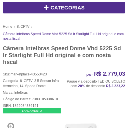
CATEGORIAS
Home
8. CFTV
Câmera Intelbras Speed Dome Vhd 5225 Sd Ir Starlight Full Hd original e com
nosta fiscal
Câmera Intelbras Speed Dome Vhd 5225 Sd
Ir Starlight Full Hd original e com nosta
fiscal
R$ 2.779,03
por
Sku:
marketplace-43553423
Categoria:
8. CFTV
,
3.5 Sensor Infra
Pague via deposito TED OU BOLETO
Vermelho
,
14. Speed Dome
com
20%
de desconto
R$ 2.223,22
Marca:
Intelbras
Código de Barras:
7383105338610
ISBN:
1852034336151
LANÇAMENTO