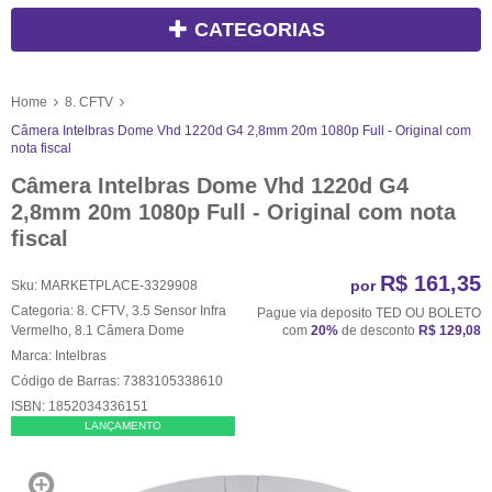
CATEGORIAS
Home
8. CFTV
Câmera Intelbras Dome Vhd 1220d G4 2,8mm 20m 1080p Full - Original com
nota fiscal
Câmera Intelbras Dome Vhd 1220d G4
2,8mm 20m 1080p Full - Original com nota
fiscal
R$ 161,35
por
Sku:
MARKETPLACE-3329908
Categoria:
8. CFTV
,
3.5 Sensor Infra
Pague via deposito TED OU BOLETO
Vermelho
,
8.1 Câmera Dome
com
20%
de desconto
R$ 129,08
Marca:
Intelbras
Código de Barras:
7383105338610
ISBN:
1852034336151
LANÇAMENTO