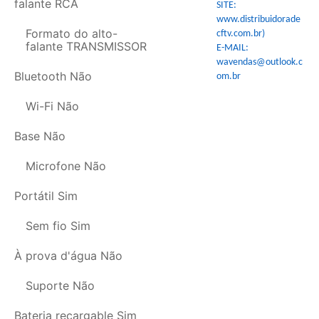
falante
RCA
SITE:
www.distribuidorade
Formato do alto-
cftv.com.br)
falante
TRANSMISSOR
E-MAIL:
wavendas@outlook.c
Bluetooth
Não
om.br
Wi-Fi
Não
Base
Não
Microfone
Não
Portátil
Sim
Sem fio
Sim
À prova d'água
Não
Suporte
Não
Bateria recargable
Sim