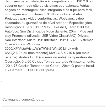
de drivers para instalação e é compatível com USB 2.0 ou
superior sem restrição de sistemas operacionais. Várias
opções de montagem: clipe integrado e fio tripé para fácil
montagem em monitores LCD Notebooks e tabelas.
Projetada para vídeo conferências, Webcams, video
chamadas ou gravações de nível amador. Especificações
Resolução: 1920x 1080P Máx. Taxa de Quadros: 30 fps
Autofoco: Sim Distância de Foco da lente: 20mm Plug and
play Protocolo utilizado: USB Video Class(UVC) Drivers:
Não Interface: Micro USB Interface USB: USB2.0 Sistemas
Operacionais: Windows
2000/XP/Vista/Vista/Win7/Win8/Win10 Linux with
UVC(2.6.26 ou mas recente),MAC-OS X v10.6 (ou mais
recente), Android v5.0 (ou mais recente). Temperatura de
Operação: 0 a 60 Celsius Temperatura de Armazenamento:
-20 a 75 Celsius Tamanho do Cabo: 120cm O pacote inclui:
1 x Câmera Full HD 1080P preta
Carregando comentários ...