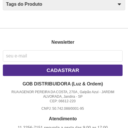
Tags do Produto
Newsletter
CADASTRAR
GOB DISTRIBUIDORA (Luz & Ordem)
RUA AGENOR PEREIRA DA COSTA, 270A , Galpão Azul
-
JARDIM
ALVORADA, Jandira
-
SP
CEP: 06612-220
CNPJ: 50.742.088/0001-95
Atendimento
11 2256-7151 segunda a sexta das 9:00 as 17:00