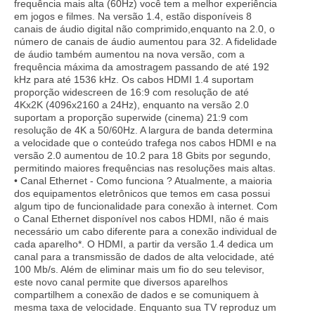
frequência mais alta (60Hz) você tem a melhor experiência
em jogos e filmes. Na versão 1.4, estão disponíveis 8
canais de áudio digital não comprimido,enquanto na 2.0, o
número de canais de áudio aumentou para 32. A fidelidade
de áudio também aumentou na nova versão, com a
frequência máxima da amostragem passando de até 192
kHz para até 1536 kHz. Os cabos HDMI 1.4 suportam
proporção widescreen de 16:9 com resolução de até
4Kx2K (4096x2160 a 24Hz), enquanto na versão 2.0
suportam a proporção superwide (cinema) 21:9 com
resolução de 4K a 50/60Hz. A largura de banda determina
a velocidade que o conteúdo trafega nos cabos HDMI e na
versão 2.0 aumentou de 10.2 para 18 Gbits por segundo,
permitindo maiores frequências nas resoluções mais altas.
• Canal Ethernet - Como funciona ? Atualmente, a maioria
dos equipamentos eletrônicos que temos em casa possui
algum tipo de funcionalidade para conexão à internet. Com
o Canal Ethernet disponível nos cabos HDMI, não é mais
necessário um cabo diferente para a conexão individual de
cada aparelho*. O HDMI, a partir da versão 1.4 dedica um
canal para a transmissão de dados de alta velocidade, até
100 Mb/s. Além de eliminar mais um fio do seu televisor,
este novo canal permite que diversos aparelhos
compartilhem a conexão de dados e se comuniquem à
mesma taxa de velocidade. Enquanto sua TV reproduz um