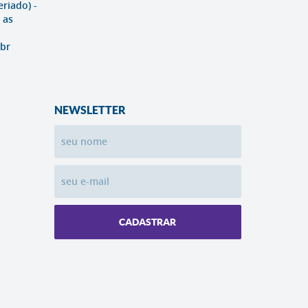
eriado) -
 as
br
NEWSLETTER
CADASTRAR