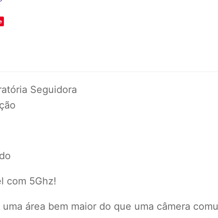
e
atória Seguidora
eção
ado
el com 5Ghz!
 uma área bem maior do que uma câmera comu