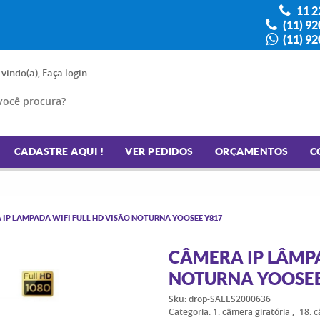
11 2
(11) 9
(11) 9
-vindo(a),
Faça login
CADASTRE AQUI !
VER PEDIDOS
ORÇAMENTOS
C
 IP LÂMPADA WIFI FULL HD VISÃO NOTURNA YOOSEE Y817
CÂMERA IP LÂMPA
NOTURNA YOOSEE
Sku:
drop-SALES2000636
Categoria:
1. câmera giratória
18. 