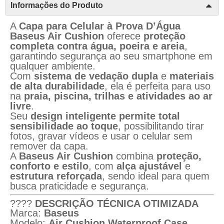
Informações do Produto
A
Capa para Celular à Prova D’Água
Baseus Air Cushion
oferece
proteção
completa contra água, poeira e areia
,
garantindo segurança ao seu smartphone em
qualquer ambiente.
Com
sistema de vedação dupla
e
materiais
de alta durabilidade
, ela é perfeita para uso
na
praia, piscina, trilhas e atividades ao ar
livre
.
Seu
design inteligente permite total
sensibilidade ao toque
, possibilitando tirar
fotos, gravar vídeos e usar o celular sem
remover da capa.
A
Baseus Air Cushion
combina
proteção,
conforto e estilo
, com
alça ajustável
e
estrutura reforçada
, sendo ideal para quem
busca praticidade e segurança.
????
DESCRIÇÃO TÉCNICA OTIMIZADA
Marca:
Baseus
Modelo:
Air Cushion Waterproof Case