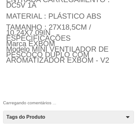
DC5V 1A
MATERIAL : PLÁSTICO ABS
TAMANHO : 27X18,5CM /
10.24X7.09IN
ESPECIFICAÇÕES
Marca
EXBOM
Modelo
MINI VENTILADOR DE
PESCOÇO DUPLO COM
AROMATIZADOR EXBOM - V2
Carregando comentários ...
Tags do Produto