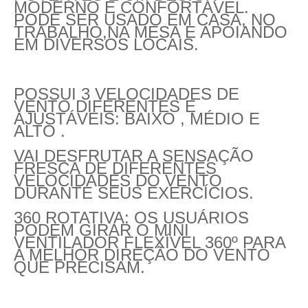
MODERNO E CONFORTÁVEL.
PODE SER USADO EM CASA, NO
TRABALHO,NA MESA E APOIANDO
EM DIVERSOS LOCAIS.
POSSUI 3 VELOCIDADES DE
VENTO DIFERENTES E
AJUSTÁVEIS: BAIXO , MÉDIO E
ALTO .
VAI DESFRUTAR A SENSAÇÃO
FRESCA DE DIFERENTES
VELOCIDADES DO VENTO
DURANTE SEUS EXERCÍCIOS.
360 ROTATIVA: OS USUÁRIOS
PODEM GIRAR O MINI
VENTILADOR FLEXÍVEL 360º PARA
A MELHOR DIREÇÃO DO VENTO
QUE PRECISAM.