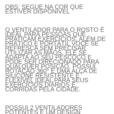
OBS: SEGUE NA COR QUE
ESTIVER DISPONÍVEL
O VENTILADOR PARA O ROSTO É
IDEAL PARA PESSOAS QUE
PRATICAM EXERCÍCIOS, ALÉM DE
PRÁTICO E PORTÁTIL VOCÊ SE
REFRESCA SEM PRECISAR
UTILIZAR AS MÃOS, ELE SE
ADAPTA AO SEU PESCOÇO E
PODE SER DIRECIONADO PARA
QUALQUER POSIÇÃO, POSSUI
ROTAÇÃO 360° E UMA ALÇA DE
SILICONE RESISTENTE E
FLEXÍVEL IDEAL PARA SEUS
EXERCÍCIOS DIÁRIOS E
CORRIDAS PELA CIDADE.
POSSUI 2 VENTILADORES
POTENTES E UM DESIGN