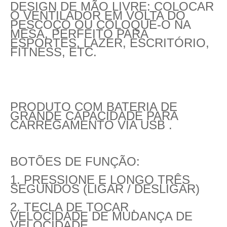
DESIGN DE MÃO LIVRE: COLOCAR
O VENTILADOR EM VOLTA DO
PESCOÇO OU COLOQUE-O NA
MESA, PERFEITO PARA
ESPORTES, LAZER, ESCRITÓRIO,
FITNESS, ETC.
PRODUTO COM BATERIA DE
GRANDE CAPACIDADE PARA
CARREGAMENTO VIA USB .
BOTÕES DE FUNÇÃO:
1. PRESSIONE E LONGO TRÊS
SEGUNDOS (LIGAR / DESLIGAR)
2. TECLA DE TOCAR ,
VELOCIDADE DE MUDANÇA DE
VELOCIDADE.