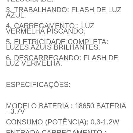
3. TRABALHANDO: FLASH DE LUZ
AZUL.
4. CARREGAMENTO : LUZ
VERMELHA PISCANDO.
5. ELETRICIDADE COMPLETA:
LUZES AZUIS BRILHANTES.
6. DESCARREGANDO: FLASH DE
LUZ VERMELHA.
ESPECIFICAÇÕES:
MODELO BATERIA : 18650 BATERIA
- 3.7V
CONSUMO (POTÊNCIA): 0.3-1.2W
ENTRADA CARREGAMENTO :