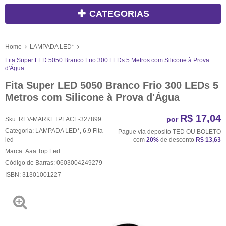
CATEGORIAS
Home
LAMPADA LED*
Fita Super LED 5050 Branco Frio 300 LEDs 5 Metros com Silicone à Prova
d'Água
Fita Super LED 5050 Branco Frio 300 LEDs 5
Metros com Silicone à Prova d'Água
R$ 17,04
por
Sku:
REV-MARKETPLACE-327899
Categoria:
LAMPADA LED*
,
6.9 Fita
Pague via deposito TED OU BOLETO
led
com
20%
de desconto
R$ 13,63
Marca:
Aaa Top Led
Código de Barras:
0603004249279
ISBN:
31301001227