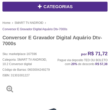
CATEGORIAS
Home
SMART TV ANDROID
Conversor E Gravador Digital Aquário Dtv-7000s
Conversor E Gravador Digital Aquário Dtv-
7000s
R$ 71,72
por
Sku:
marketplace-167596
Categoria:
SMART TV ANDROID
,
Pague via deposito TED OU BOLETO
10.2 Conversor digital
com
20%
de desconto
R$ 57,38
Código de Barras:
0603004249279
ISBN:
31301001227