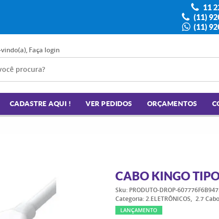
11 2
(11) 9
(11) 9
-vindo(a),
Faça login
CADASTRE AQUI !
VER PEDIDOS
ORÇAMENTOS
C
CABO KINGO TIPO-
Sku:
PRODUTO-DROP-607776F6B947
Categoria:
2.ELETRÔNICOS
2.7 Cabo
LANÇAMENTO