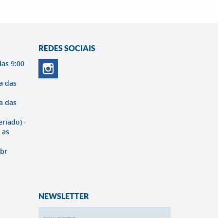
REDES SOCIAIS
das 9:00
a das
a das
eriado) -
 as
br
NEWSLETTER